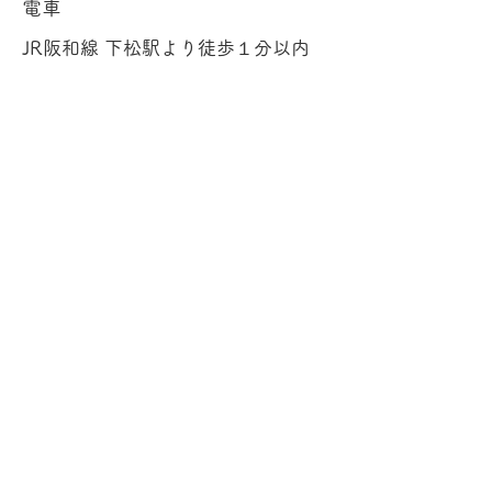
電車
JR阪和線 下松駅より徒歩１分以内
改札を出て左手にある東口出口へ
バス
南海ウィングバス南部 福田線 下松
駅前停留所より徒歩１分以内
地域巡回ローズバス ＪＲ下松駅前
停留所より徒歩１分以内
車
付近にある有料駐車場をご利用くだ
さい（専用駐車場はありません）